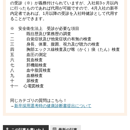
の受診（※）が義務付けられていますが、入社前3ヶ月以内
に行ったものであれば代用が可能ですので、4月入社の新卒
内定者であれば、1月以降の受診を入社時健診として代用す
ることができます。
※ 安全衛生法上 受診が必要な項目
一 既往歴及び業務歴の調査
二 自覚症状及び他覚症状の有無の検査
三 身長、体重、腹囲、視力及び聴力の検査
四 胸部エックス線検査及び喀（かく）痰（たん）検査
五 血圧の測定
六 貧血検査
七 肝機能検査
八 血中脂質検査
九 血糖検査
十 尿検査
十一 心電図検査
同じカテゴリの質問はこちら！
→
新卒採用選考時の健康診断書提出について
この記事を書いた人
最新の記事