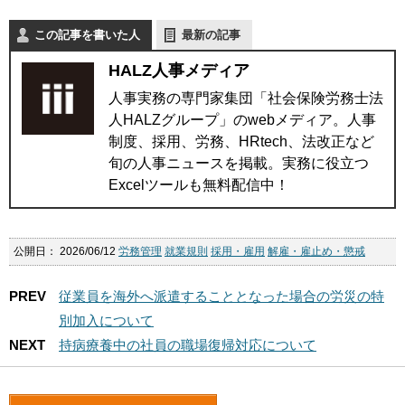
この記事を書いた人
最新の記事
HALZ人事メディア
人事実務の専門家集団「社会保険労務士法
人HALZグループ」のwebメディア。人事
制度、採用、労務、HRtech、法改正など
旬の人事ニュースを掲載。実務に役立つ
Excelツールも無料配信中！
公開日：
2026/06/12
労務管理
就業規則
採用・雇用
解雇・雇止め・懲戒
PREV
従業員を海外へ派遣することとなった場合の労災の特
別加入について
NEXT
持病療養中の社員の職場復帰対応について