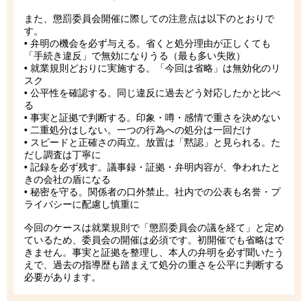
また、懲罰委員会開催に際しての注意点は以下のとおりで
す。
• 弁明の機会を必ず与える。省くと処分理由が正しくても
「手続き違反」で無効になりうる（最も多い失敗）
• 就業規則どおりに実施する。「今回は省略」は無効化のリ
スク
• 公平性を確認する。同じ違反に過去どう対応したかと比べ
る
• 事実と証拠で判断する。印象・噂・感情で重さを決めない
• 二重処分はしない。一つの行為への処分は一回だけ
• スピードと正確さの両立。放置は「黙認」と見られる。た
だし調査は丁寧に
• 記録を必ず残す。議事録・証拠・弁明内容が、争われたと
きの会社の盾になる
• 秘密を守る。関係者の口外禁止。社内での公表も名誉・プ
ライバシーに配慮し慎重に
今回のケースは就業規則で「懲罰委員会の議を経て」と定め
ているため、委員会の開催は必須です。初開催でも省略はで
きません。事実と証拠を整理し、本人の弁明を必ず聞いたう
えで、過去の指導歴も踏まえて処分の重さを公平に判断する
必要があります。