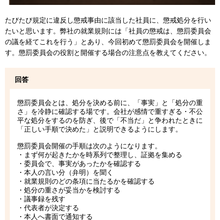
たびたび規定に違反し懲戒事由に該当した社員に、懲戒処分を行い
たいと思います。弊社の就業規則には「社員の懲戒は、懲罰委員会
の議を経てこれを行う」とあり、今回初めて懲罰委員会を開催しま
す。懲罰委員会の役割と開催する場合の注意点を教えてください。
回答
懲罰委員会とは、処分を決める前に、「事実」と「処分の重
さ」を冷静に確認する場です。会社が感情で重すぎる・不公
平な処分をするのを防ぎ、後で「不当だ」と争われたときに
「正しい手順で決めた」と説明できるようにします。
懲罰委員会開催の手順は次のようになります。
・まず何が起きたかを時系列で整理し、証拠を集める
・委員会で、事実があったかを確認する
・本人の言い分（弁明）を聞く
・就業規則のどの条項に当たるかを確認する
・処分の重さが妥当かを検討する
・議事録を残す
・代表者が決定する
・本人へ書面で通知する