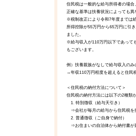
住民税は一般的な給与所得者の場合
正確な基準は扶養状況によっても異
※税制改正により令和7年度までは給
所得控除が55万円から65万円に引
ました。
※給与収入が110万円以下であっ
もございます。
例）扶養親族がなしで給与収入のみ
→年収110万円程度を超えると住民
＜住民税の納付方法について＞
住民税の納付方法には以下の2種類
1. 特別徴収（給与天引き）
⇒会社が毎月の給与から住民税を
2. 普通徴収（ご自身で納付）
⇒お住まいの自治体から納付書が