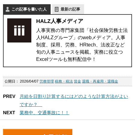
この記事を書いた人
最新の記事
HALZ人事メディア
人事実務の専門家集団「社会保険労務士法
人HALZグループ」のwebメディア。人事
制度、採用、労務、HRtech、法改正など
旬の人事ニュースを掲載。実務に役立つ
Excelツールも無料配信中！
公開日：
2026/04/07
労務管理
税務・税法
賃金
退職・再雇用・退職金
PREV
月給を日割り計算するにはどのような計算方法がよい
ですか？
NEXT
業務中、交通事故に！！