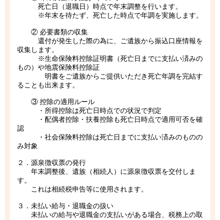
死亡日（退職日）時点で年末調整を行います。
※年末を待たず、死亡した時点で年調を実施します。
② 必要書類の収集
還付が発生した際の為に、ご遺族から振込口座情報を
収集します。
※生命保険料控除証明書（死亡日までに支払い済みの
もの）や地震保険料控除証
明書をご遺族からご提供いただき死亡年調を完結す
ることも出来ます。
③ 控除の適用ルール
・所得控除は死亡日時点での状況で判定
・配偶者控除・扶養控除も死亡日時点で適用可否を確
認
・社会保険料控除は死亡日までに支払い済みのものの
み対象
２．源泉徴収票の発行
年末調整後、遺族（相続人）に源泉徴収票を交付しま
す。
これは相続税申告等に使用されます。
３．未払い給与・退職金の扱い
未払いの給与や退職金の支払いがある場合、税務上の取