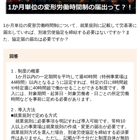
1か月単位の変形労働時間制について、就業規則に記載して労基署に
届出していれば、別途労使協定を締結する必要はないですか？ま
た、協定届の届出は必要ですか？
回答
1．制度の概要
1か月以内の一定期間を平均して週40時間（特例事業場は
44時間）以内となるように設定すれば、特定の日に8時間超
や特定週に40時間超で働かせることができる制度です。導
入には、対象期間・起算日・対象労働者・日ごとの所定労働
時間などを事前に定める必要があります。
2．導入方法
■就業規則で定める方式
就業規則に必要事項を明記すれば導入可能です。常時10
人以上の事業場は就業規則の作成・変更の届出が必要です。
就業規則方式を選んだ場合、別途労使協定を締結する必須要
件はありません。ただし、記載が不十分だと制度自体が無効