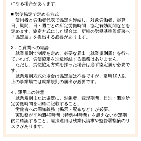
になる場合があります。
■ 労使協定で定める方式
使用者と労働者代表で協定を締結し、対象労働者、起算
日、期間、日・週ごとの所定労働時間、協定有効期間などを
定めます。協定方式にした場合は、所轄の労働基準監督署へ
「協定届」を提出する必要があります。
3．ご質問への結論
就業規則で制度を定め、必要な届出（就業規則届）を行っ
ていれば、労使協定を別途締結する義務はありません。
ただし、労使協定方式を採った場合は必ず協定届が必要で
す。
就業規則方式の場合は協定届は不要ですが、常時10人以
上の事業場では就業規則の届出が必要です。
4．運用上の注意
就業規則または協定に、対象者、変形期間、日別・週別所
定労働時間を明確に記載すること。
労働者への周知義務（掲示・配布など）が必要。
実勤務が平均週40時間（特例44時間）を超えないか定期
的に確認すること。違法運用は残業代請求や監督署指摘のリ
スクがあります。