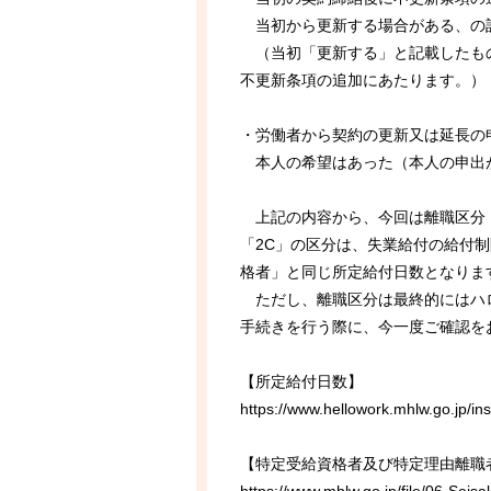
当初から更新する場合がある、の
（当初「更新する」と記載したもの
不更新条項の追加にあたります。）
・労働者から契約の更新又は延長の
本人の希望はあった（本人の申出
上記の内容から、今回は離職区分「
「2C」の区分は、失業給付の給付
格者」と同じ所定給付日数となりま
ただし、離職区分は最終的にはハロ
手続きを行う際に、今一度ご確認を
【所定給付日数】
https://www.hellowork.mhlw.go.jp/in
【特定受給資格者及び特定理由離職