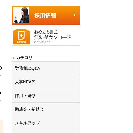
カテゴリ
の
労務相談Q&A
せ
人事NEWS
の
採用・研修
け
助成金・補助金
スキルアップ