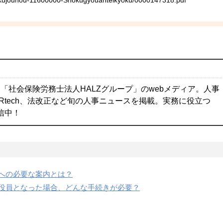
isakujouhou-11600000-Shokugyouanteikyoku/0000147318.pdf
「社会保険労務士法人HALZグループ」のwebメディア。人事
Rtech、法改正など旬の人事ニュースを掲載。実務に役立つ
配信中！
への必要な案内とは？
役員となった場合、どんな手続きが必要？