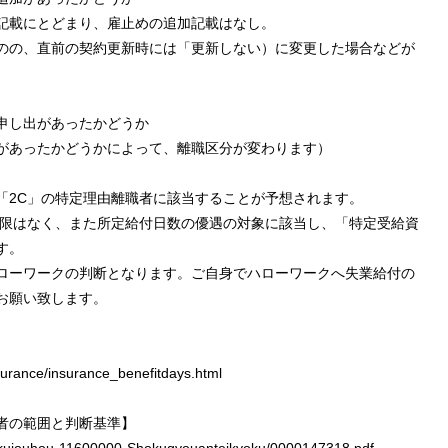
記載にとどまり、雇止めの追加記載はなし。
の、直前の契約更新時には「更新しない）に変更した場合などが
申し出があったかどうか
があったかどうかによって、離職区分が変わります）
2C」の特定理由離職者に該当することが予想されます。
制限はなく、また所定給付日数の優遇の対象に該当し、「特定受給資
す。
ーワークの判断となります。ご自身でハローワークへ失業給付の
お願い致します。
surance/insurance_benefitdays.html
者の範囲と判断基準】