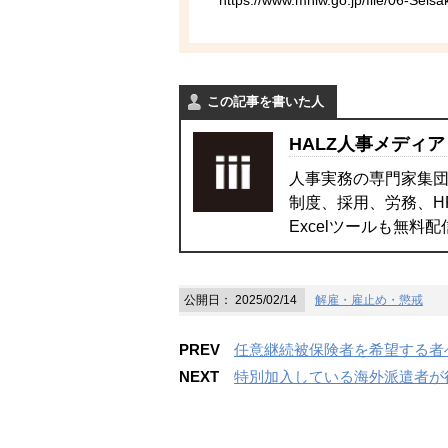
https://www.mhlw.go.jp/file/06-Se
この記事を書いた人
HALZ人事メディア
人事実務の専門家集団
制度、採用、労務、H
Excelツールも無料
公開日：
2025/02/14
解雇・雇止め・懲戒
PREV
任意継続被保険者を希望する者
NEXT
特別加入している海外派遣者が