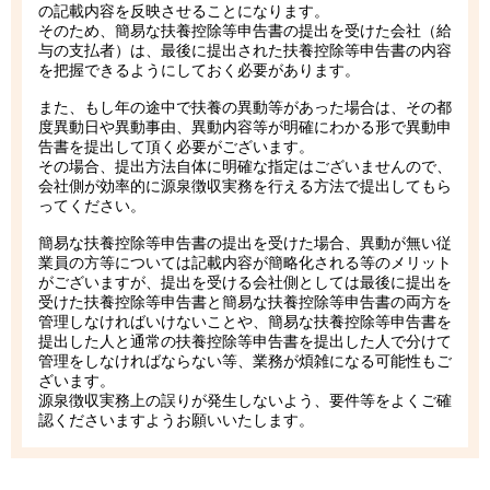
の記載内容を反映させることになります。
そのため、簡易な扶養控除等申告書の提出を受けた会社（給
与の支払者）は、最後に提出された扶養控除等申告書の内容
を把握できるようにしておく必要があります。
また、もし年の途中で扶養の異動等があった場合は、その都
度異動日や異動事由、異動内容等が明確にわかる形で異動申
告書を提出して頂く必要がございます。
その場合、提出方法自体に明確な指定はございませんので、
会社側が効率的に源泉徴収実務を行える方法で提出してもら
ってください。
簡易な扶養控除等申告書の提出を受けた場合、異動が無い従
業員の方等については記載内容が簡略化される等のメリット
がございますが、提出を受ける会社側としては最後に提出を
受けた扶養控除等申告書と簡易な扶養控除等申告書の両方を
管理しなければいけないことや、簡易な扶養控除等申告書を
提出した人と通常の扶養控除等申告書を提出した人で分けて
管理をしなければならない等、業務が煩雑になる可能性もご
ざいます。
源泉徴収実務上の誤りが発生しないよう、要件等をよくご確
認くださいますようお願いいたします。