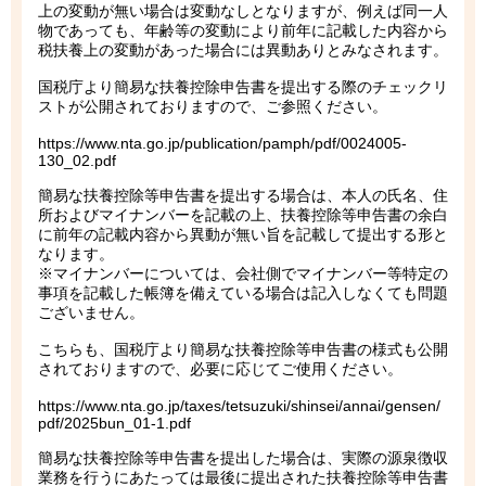
上の変動が無い場合は変動なしとなりますが、例えば同一人
物であっても、年齢等の変動により前年に記載した内容から
税扶養上の変動があった場合には異動ありとみなされます。
国税庁より簡易な扶養控除申告書を提出する際のチェックリ
ストが公開されておりますので、ご参照ください。
https://www.nta.go.jp/publication/pamph/pdf/0024005-
130_02.pdf
簡易な扶養控除等申告書を提出する場合は、本人の氏名、住
所およびマイナンバーを記載の上、扶養控除等申告書の余白
に前年の記載内容から異動が無い旨を記載して提出する形と
なります。
※マイナンバーについては、会社側でマイナンバー等特定の
事項を記載した帳簿を備えている場合は記入しなくても問題
ございません。
こちらも、国税庁より簡易な扶養控除等申告書の様式も公開
されておりますので、必要に応じてご使用ください。
https://www.nta.go.jp/taxes/tetsuzuki/shinsei/annai/gensen/
pdf/2025bun_01-1.pdf
簡易な扶養控除等申告書を提出した場合は、実際の源泉徴収
業務を行うにあたっては最後に提出された扶養控除等申告書