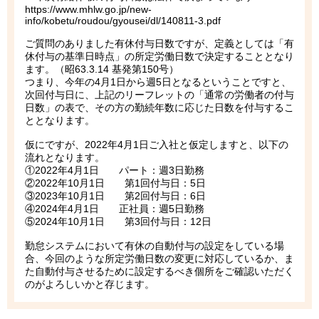
https://www.mhlw.go.jp/new-
info/kobetu/roudou/gyousei/dl/140811-3.pdf
ご質問のありました有休付与日数ですが、定義としては「有
休付与の基準日時点」の所定労働日数で決定することとなり
ます。（昭63.3.14 基発第150号）
つまり、今年の4月1日から週5日となるということですと、
次回付与日に、上記のリーフレットの「通常の労働者の付与
日数」の表で、その方の勤続年数に応じた日数を付与するこ
ととなります。
仮にですが、2022年4月1日ご入社と仮定しますと、以下の
流れとなります。
①2022年4月1日 パート：週3日勤務
②2022年10月1日 第1回付与日：5日
③2023年10月1日 第2回付与日：6日
④2024年4月1日 正社員：週5日勤務
⑤2024年10月1日 第3回付与日：12日
勤怠システムにおいて有休の自動付与の設定をしている場
合、今回のような所定労働日数の変更に対応しているか、ま
た自動付与させるために設定するべき個所をご確認いただく
のがよろしいかと存じます。