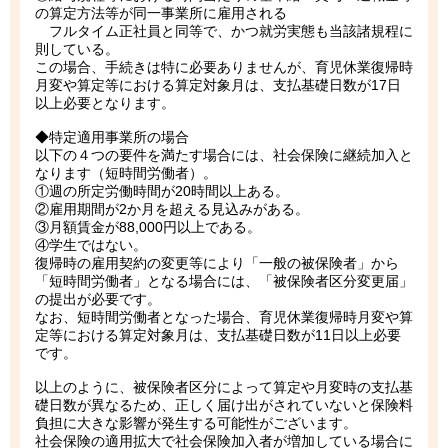
の算定方法等が同一事業所に雇用される
フルタイム正社員と同等で、かつ就労実態も当該諸規程に
則している。
この場合、手続きは特に必要ありませんが、育児休業復帰時
月変や算定等における算定対象月は、支払基礎日数が17日
以上必要となります。
◆特定適用事業所の場合
以下の４つの要件を満たす場合には、社会保険に継続加入と
なります（短時間労働者）。
①週の所定労働時間が20時間以上ある。
②雇用期間が2か月を超える見込みがある。
③月額賃金が88,000円以上である。
④学生ではない。
復帰時の雇用契約の変更等により「一般の被保険者」から
「短時間労働者」となる場合には、「被保険者区分変更届」
の提出が必要です。
なお、短時間労働者となった場合、育児休業復帰時月変や算
定等における算定対象月は、支払基礎日数が11日以上必要
です。
以上のように、被保険者区分によって算定や月変時の支払基
礎日数が異なるため、正しく届け出がされていないと保険料
負担に大きな影響が発生する可能性がございます。
社会保険の適用拡大で社会保険加入者が増加している場合に