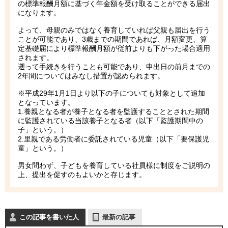
の標準報酬月額に基づく年金額を受け取ることができる届出
になります。
よって、母親のみではなく養育していれば父親も届出を行う
ことが可能であり、3歳までの期間であれば、月額変更、算
定基礎届により標準報酬月額が従前よりも下がった場合適用
されます。
遡って手続きを行うことも可能であり、申出日の前月までの
2年間についてはみなし措置が認められます。
※平成29年1月1日より以下の子についても対象として追加
となっています。
1.養親となる者が養子となる者を監護することとされた期間
に監護されている当該養子となる者（以下「監護期間中の
子」という。）
2.里親である労働者に委託されている児童（以下「要保護児
童」という。）
男女問わず、子どもを養育している社員様に制度をご説明の
上、提出を促すのもよいかと存じます。
この記事を書いた人
最新の記事