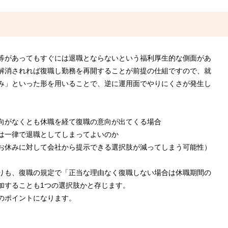
等があってもすぐには退職とならないという福利厚生的な側面があ
解消されれば復職し勤務を再開することが前提の仕組ですので、就
み」といった形を用いることで、逆に運用面でやりにくさが発生し
。
向がなくとも休職を経て復職の意向が出てくる場合
は一律で退職としてしまってよいのか
休みに対して会社から提示できる選択肢が減ってしまう可能性）
りも、復職の規定で「正当な理由なく復職しない場合は休職期間の
加することも1つの選択肢かと存じます。
のポイントになります。