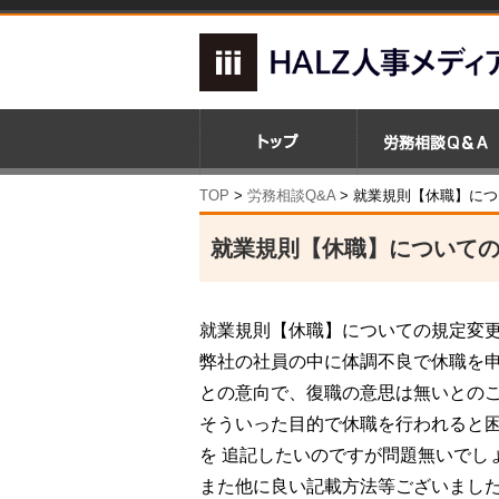
TOP
>
労務相談Q&A
> 就業規則【休職】に
就業規則【休職】について
就業規則【休職】についての規定変
弊社の社員の中に体調不良で休職を
との意向で、復職の意思は無いとの
そういった目的で休職を行われると
を 追記したいのですが問題無いでし
また他に良い記載方法等ございまし