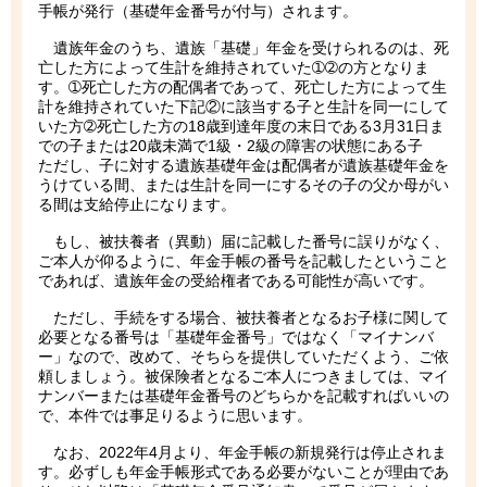
手帳が発行（基礎年金番号が付与）されます。
遺族年金のうち、遺族「基礎」年金を受けられるのは、死
亡した方によって生計を維持されていた➀➁の方となりま
す。➀死亡した方の配偶者であって、死亡した方によって生
計を維持されていた下記②に該当する子と生計を同一にして
いた方➁死亡した方の18歳到達年度の末日である3月31日ま
での子または20歳未満で1級・2級の障害の状態にある子
ただし、子に対する遺族基礎年金は配偶者が遺族基礎年金を
うけている間、または生計を同一にするその子の父か母がい
る間は支給停止になります。
もし、被扶養者（異動）届に記載した番号に誤りがなく、
ご本人が仰るように、年金手帳の番号を記載したということ
であれば、遺族年金の受給権者である可能性が高いです。
ただし、手続をする場合、被扶養者となるお子様に関して
必要となる番号は「基礎年金番号」ではなく「マイナンバ
ー」なので、改めて、そちらを提供していただくよう、ご依
頼しましょう。被保険者となるご本人につきましては、マイ
ナンバーまたは基礎年金番号のどちらかを記載すればいいの
で、本件では事足りるように思います。
なお、2022年4月より、年金手帳の新規発行は停止されま
す。必ずしも年金手帳形式である必要がないことが理由であ