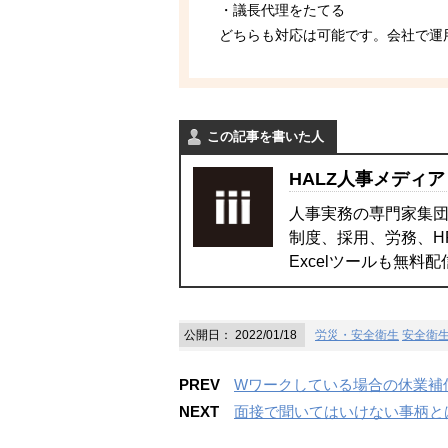
・議長代理をたてる
どちらも対応は可能です。会社で運
この記事を書いた人
HALZ人事メディア
人事実務の専門家集団
制度、採用、労務、H
Excelツールも無料
公開日：
2022/01/18
労災・安全衛生
安全衛
PREV
Wワークしている場合の休業補
NEXT
面接で聞いてはいけない事柄と