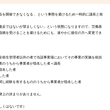
会を開催できなくなる 、という事態を避けるため一時的に議長と衛
違反ではないが望ましくない」という状態になりますので、労働基
指摘を受けることを避けるためにも、速やかに後任の方へ変更でき
。
全衛生管理者以外の者で当該事業場においてその事業の実施を統括
者のうちから事業者が指名した者＝議長
指名した者
した者
関し経験を有するもののうちから事業者が指名した者
律上の決まりがありません。
しくはないです）