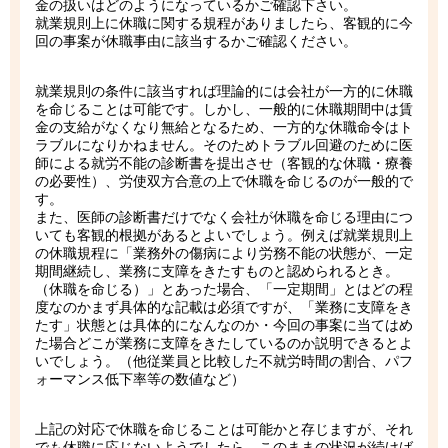
金の扱いはどのようになっているかご確認下さい。
就業規則上に休職に関する規程がありましたら、客観的に今
回の事案が休職事由に該当するかご確認ください。
就業規則の条件に該当すれば理論的には会社が一方的に休職
を命じることは可能です。しかし、一般的に休職期間中は賃
金の支給がなくなり無給となるため、一方的な休職命令はト
ラブルになりかねません。そのためトラブル回避のために医
師による就労不能の診断書を提出させ（客観的な休職・療養
の必要性）、労使双方合意の上で休職を命じるのが一般的で
す。
また、医師の診断書だけでなく会社が休職を命じる理由につ
いても客観的根拠があるとよいでしょう。例えば就業規則上
の休職規程に「業務外の傷病により労務不能の状態が、一定
期間継続し、業務に支障をきたすものと認められるとき。
（休職を命じる）」とあった場合、「一定期間」とはどの程
度なのかまず具体的な記載は必須ですが、「業務に支障をき
たす」状態とは具体的になんなのか・今回の事案に当てはめ
た場合どこが業務に支障をきたしているのか説明できるとよ
いでしょう。（他従業員と比較した不就労時間の割合、パフ
ォーマンス低下率等の数値など）
上記の対応で休職を命じることは可能かと存じますが、それ
でも休職に応じないようでしたら、このままの状況が続けば