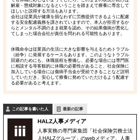
解雇・懲戒対象になるということを踏まえて療養に専念して
ほしいと説得する方法もあります。
会社は従業員が健康を損なわずに労務提供できるように配慮
する安全配慮義務を課されていますので、本人が拒否するか
らとメンタル不調のまま就業を認め、その結果傷病が悪化し
てしまった場合会社が責任を問われる可能性もあります。
休職命令は従業員の生活に大きな影響を与えるためトラブル
（紛争）に発展するケースもあります。このようなトラブル
回避のためにも、休職規程を整備し、必要な場合には専門医
に相談する等客観的に休職の必要性があること、社会保険に
加入している場合には傷病手当金が受給できることなど説明
していただき、安心して療養に努めていただけるよう配慮す
る必要があると考えます。
この記事を書いた人
最新の記事
HALZ人事メディア
人事実務の専門家集団「社会保険労務士法
人HALZグループ」のwebメディア。人事