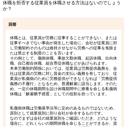
休職を拒否する従業員を休職させる方法はないのでしょう
か？
回答
休職とは、従業員が労務に従事することができない、または
従事すべきでない事由が発生した場合に、会社が従業員に対
し労働契約そのものは維持させながら労務への従事を免除ま
たは禁止する制度のことを言います。
その例として、傷病休職、事故欠勤休職、起訴休職、出向休
職、自己都合休職、組合専従休職などがあげられます。
本来労働契約関係においては、従業員は労務提供義務を、会
社は従業員の労務に対し賃金の支払い義務を有しており、従
業員が私傷病のために労務提供ができなくなれば「労務提供
義務の不履行」となるため、普通解雇に該当します。そのた
め、一定の休職期間を設け休職期間中に療養を命じる私傷病
休職は「解雇猶予措置」としての役割を担っています。
私傷病休職は労働基準法等に定めのあるものではないため、
原則として就業規則に則り会社が命令するものです。
なのでまずは会社の就業規則をご確認いただき、どのような
場合に、どれくらいの期間休職を命じることができるか、賃