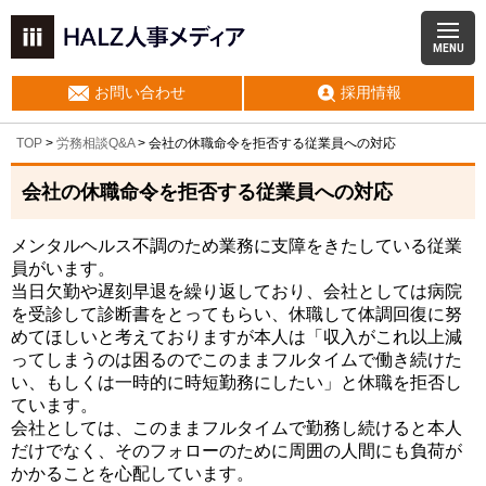
MENU
お問い合わせ
採用情報
TOP
>
労務相談Q&A
> 会社の休職命令を拒否する従業員への対応
会社の休職命令を拒否する従業員への対応
メンタルヘルス不調のため業務に支障をきたしている従業
員がいます。
当日欠勤や遅刻早退を繰り返しており、会社としては病院
を受診して診断書をとってもらい、休職して体調回復に努
めてほしいと考えておりますが本人は「収入がこれ以上減
ってしまうのは困るのでこのままフルタイムで働き続けた
い、もしくは一時的に時短勤務にしたい」と休職を拒否し
ています。
会社としては、このままフルタイムで勤務し続けると本人
だけでなく、そのフォローのために周囲の人間にも負荷が
かかることを心配しています。