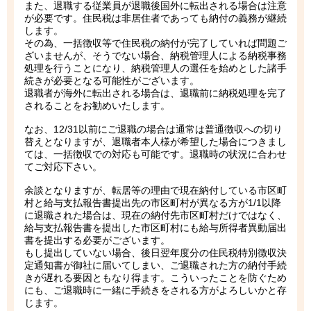
また、退職する従業員が退職後国外に転出される場合は注意
が必要です。住民税は非居住者であっても納付の義務が継続
します。
その為、一括徴収等で住民税の納付が完了していれば問題ご
ざいませんが、そうでない場合、納税管理人による納税事務
処理を行うことになり、納税管理人の選任を始めとした諸手
続きが必要となる可能性がございます。
退職者が海外に転出される場合は、退職前に納税処理を完了
されることをお勧めいたします。
なお、12/31以前にご退職の場合は通常は普通徴収への切り
替えとなりますが、退職者本人様が希望した場合につきまし
ては、一括徴収での対応も可能です。退職時の状況に合わせ
てご対応下さい。
余談となりますが、転居等の理由で現在納付している市区町
村と給与支払報告書提出先の市区町村が異なる方が1/1以降
に退職された場合は、現在の納付先市区町村だけではなく、
給与支払報告書を提出した市区町村にも給与所得者異動届出
書を提出する必要がございます。
もし提出していない場合、後日翌年度分の住民税特別徴収決
定通知書が御社に届いてしまい、ご退職された方の納付手続
きが遅れる要因ともなり得ます。こういったことを防ぐため
にも、ご退職時に一緒に手続きをされる方がよろしいかと存
じます。