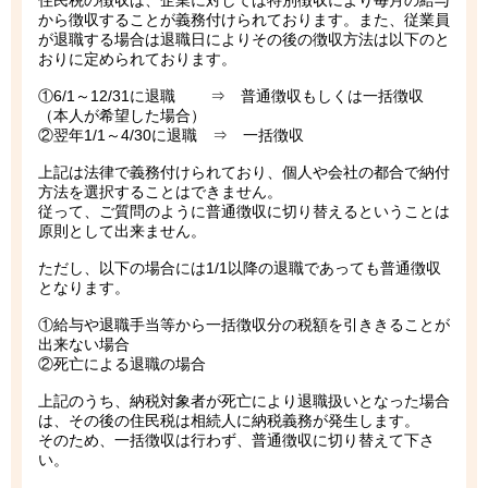
住民税の徴収は、企業に対しては特別徴収により毎月の給与
から徴収することが義務付けられております。また、従業員
が退職する場合は退職日によりその後の徴収方法は以下のと
おりに定められております。
①6/1～12/31に退職 ⇒ 普通徴収もしくは一括徴収
（本人が希望した場合）
②翌年1/1～4/30に退職 ⇒ 一括徴収
上記は法律で義務付けられており、個人や会社の都合で納付
方法を選択することはできません。
従って、ご質問のように普通徴収に切り替えるということは
原則として出来ません。
ただし、以下の場合には1/1以降の退職であっても普通徴収
となります。
①給与や退職手当等から一括徴収分の税額を引ききることが
出来ない場合
②死亡による退職の場合
上記のうち、納税対象者が死亡により退職扱いとなった場合
は、その後の住民税は相続人に納税義務が発生します。
そのため、一括徴収は行わず、普通徴収に切り替えて下さ
い。