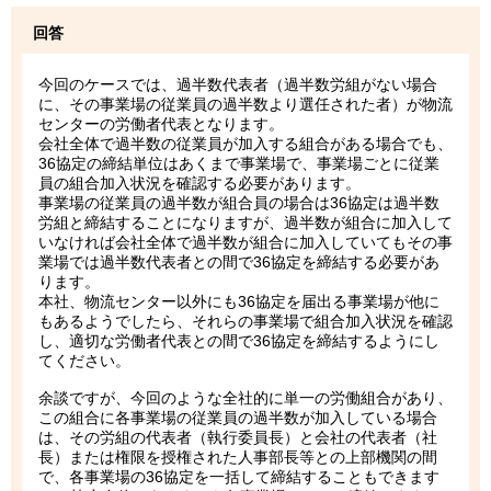
回答
今回のケースでは、過半数代表者（過半数労組がない場合
に、その事業場の従業員の過半数より選任された者）が物流
センターの労働者代表となります。
会社全体で過半数の従業員が加入する組合がある場合でも、
36協定の締結単位はあくまで事業場で、事業場ごとに従業
員の組合加入状況を確認する必要があります。
事業場の従業員の過半数が組合員の場合は36協定は過半数
労組と締結することになりますが、過半数が組合に加入して
いなければ会社全体で過半数が組合に加入していてもその事
業場では過半数代表者との間で36協定を締結する必要があ
ります。
本社、物流センター以外にも36協定を届出る事業場が他に
もあるようでしたら、それらの事業場で組合加入状況を確認
し、適切な労働者代表との間で36協定を締結するようにし
てください。
余談ですが、今回のような全社的に単一の労働組合があり、
この組合に各事業場の従業員の過半数が加入している場合
は、その労組の代表者（執行委員長）と会社の代表者（社
長）または権限を授権された人事部長等との上部機関の間
で、各事業場の36協定を一括して締結することもできます