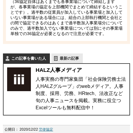
（36協定自体はあくまでも各事業場について締結します
が、各事業場の協定を上部機関でまとめて締結するというこ
とです）。過半数の従業員が加入している事業場と加入して
いない事業場がある場合には、組合の上部執行機関と会社と
の間で協定できるのはあくまで過半数加入事業場分について
のみで、過半数加入でない事業場については別にその事業場
単独での36協定が必要となるので注意が必要です。
この記事を書いた人
最新の記事
HALZ人事メディア
人事実務の専門家集団「社会保険労務士法
人HALZグループ」のwebメディア。人事
制度、採用、労務、HRtech、法改正など
旬の人事ニュースを掲載。実務に役立つ
Excelツールも無料配信中！
公開日：
2020/12/22
労使協定