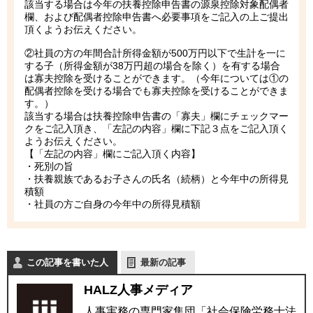
該当する場合は今年の扶養控除申告書の源泉控除対象配偶者
欄、および配偶者控除申告書へ必要事項をご記入の上ご提出
頂くようお伝えください。
②社員の方の年間合計所得金額が500万円以下で生計を一に
する子（所得金額が38万円超の場合を除く）を有する場合
は寡夫控除を受けることができます。（今年については①の
配偶者控除を受ける場合でも寡夫控除を受けることができま
す。）
該当する場合は扶養控除申告書の「寡夫」欄にチェックマー
クをご記入頂き、「左記の内容」欄に下記３点をご記入頂く
ようお伝えください。
【「左記の内容」欄にご記入頂く内容】
・死別の旨
・扶養親族であるお子さんの氏名（続柄）と今年中の所得見
積額
・社員の方ご自身の今年中の所得見積額
この記事を書いた人
最新の記事
HALZ人事メディア
人事実務の専門家集団「社会保険労務士法