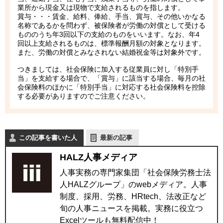
業所から現金又は現物で支給されるものを指します。
賞与・・・賃金、給料、俸給、手当、賞与、その他いかなる
名称であるかを問わず、被保険者が労働の対償として受ける
もののうち年3回以下の支給のものをいいます。なお、年4
回以上支給されるものは、標準報酬月額の対象となります。
また、労働の対償とみなされない結婚祝金等は対象外です。
つきましては、社会保険に加入する従業員に対し「特別手
当」を支給する場合で、「賞与」に該当する場合、毎月の社
会保険料のほかに「特別手当」に対応する社会保険料を控除
する必要がありますのでご注意ください。
この記事を書いた人
最新の記事
HALZ人事メディア
人事実務の専門家集団「社会保険労務士法
人HALZグループ」のwebメディア。人事
制度、採用、労務、HRtech、法改正など
旬の人事ニュースを掲載。実務に役立つ
Excelツールも無料配信中！