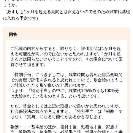
ょうか。
（必ずしも1ヶ月を超える期間とは言えないので念のため残業代基礎
に入れる予定です）
回答
ご記載の内容からすると、限りなく、評価期間は1か月を超
える可能性が高いのではないかと思われますが、1か月を超
えるとは限らないということですので、その場合について回
答させて頂きます。
「特別手当」につきましては、残業時間も含めた総労働時間
での貢献で評価をされると思われますので、歩合給のように
ご計算いただく形で良いかと思われます。
つまり、「特別手当」の中に、残業代125%のうち100%分
は支給されているものとする、という扱いです。
ただ、賃金としては上記の取扱いで良いかと思われますが、
社会保険法の観点で考えますと、「特別手当」は「報酬」で
はなく「賞与」になる可能性があるかと存じます。
報酬・・・基本給のほか、役付手当、勤務地手当、家族手
当、通勤手当、住宅手当、残業手当等、労働の対償として事