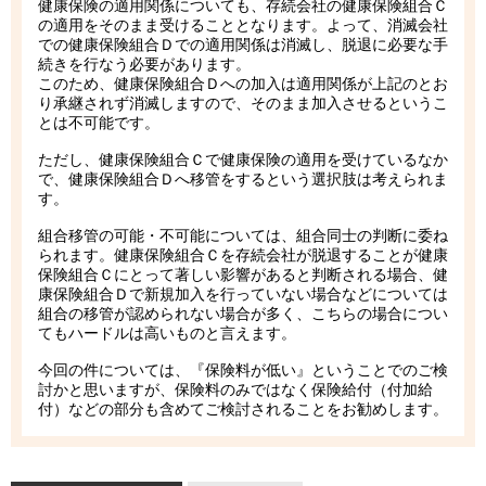
健康保険の適用関係についても、存続会社の健康保険組合Ｃ
の適用をそのまま受けることとなります。よって、消滅会社
での健康保険組合Ｄでの適用関係は消滅し、脱退に必要な手
続きを行なう必要があります。
このため、健康保険組合Ｄへの加入は適用関係が上記のとお
り承継されず消滅しますので、そのまま加入させるというこ
とは不可能です。
ただし、健康保険組合Ｃで健康保険の適用を受けているなか
で、健康保険組合Ｄへ移管をするという選択肢は考えられま
す。
組合移管の可能・不可能については、組合同士の判断に委ね
られます。健康保険組合Ｃを存続会社が脱退することが健康
保険組合Ｃにとって著しい影響があると判断される場合、健
康保険組合Ｄで新規加入を行っていない場合などについては
組合の移管が認められない場合が多く、こちらの場合につい
てもハードルは高いものと言えます。
今回の件については、『保険料が低い』ということでのご検
討かと思いますが、保険料のみではなく保険給付（付加給
付）などの部分も含めてご検討されることをお勧めします。