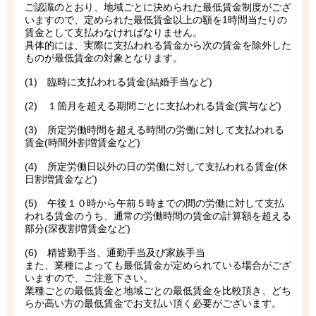
ご認識のとおり、地域ごとに決められた最低賃金制度がござ
いますので、定められた最低賃金以上の額を1時間当たりの
賃金として支払わなければなりません。
具体的には、実際に支払われる賃金から次の賃金を除外した
ものが最低賃金の対象となります。
(1) 臨時に支払われる賃金(結婚手当など)
(2) １箇月を超える期間ごとに支払われる賃金(賞与など)
(3) 所定労働時間を超える時間の労働に対して支払われる
賃金(時間外割増賃金など)
(4) 所定労働日以外の日の労働に対して支払われる賃金(休
日割増賃金など)
(5) 午後１０時から午前５時までの間の労働に対して支払
われる賃金のうち、通常の労働時間の賃金の計算額を超える
部分(深夜割増賃金など)
(6) 精皆勤手当、通勤手当及び家族手当
また、業種によっても最低賃金が定められている場合がござ
いますので、ご注意下さい。
業種ごとの最低賃金と地域ごとの最低賃金を比較頂き、どち
らか高い方の最低賃金でお支払い頂く必要がございます。