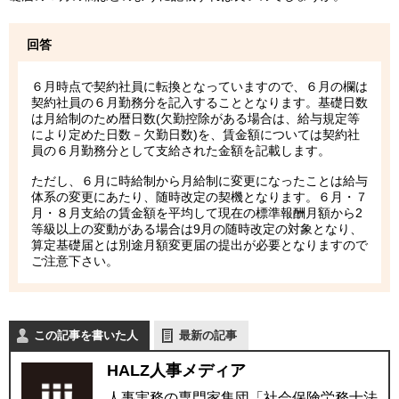
回答
６月時点で契約社員に転換となっていますので、６月の欄は
契約社員の６月勤務分を記入することとなります。基礎日数
は月給制のため暦日数(欠勤控除がある場合は、給与規定等
により定めた日数－欠勤日数)を、賃金額については契約社
員の６月勤務分として支給された金額を記載します。
ただし、６月に時給制から月給制に変更になったことは給与
体系の変更にあたり、随時改定の契機となります。６月・７
月・８月支給の賃金額を平均して現在の標準報酬月額から2
等級以上の変動がある場合は9月の随時改定の対象となり、
算定基礎届とは別途月額変更届の提出が必要となりますので
ご注意下さい。
この記事を書いた人
最新の記事
HALZ人事メディア
人事実務の専門家集団「社会保険労務士法