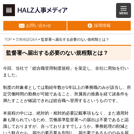
MENU
お問い合わせ
採用情報
TOP
>
労務相談Q&A
> 監督署へ届出する必要のない規程類とは？
監督署へ届出する必要のない規程類とは？
今回、当社で「総合職登用制度規程」を策定し、全社に周知を行い
ました。
制度の対象者としては勤続年数が1年以上の事務職のみが該当し、所
定労働時間の勤務が可能であること、所属長の推薦を経て諸条件を
満たすことが確認できれば総合職へ登用するというものです。
本規程の中には、絶対的・相対的必要記載事項もなく、また適用対
象も限られているため、労働基準監督署への届出は不要であると認
識しておりますが、合っておりますでしょうか。事務処理の削減と
いう観点から、届出の要不要を判別し、届出要であるもののみを届