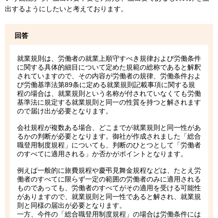
出するようにしたいと考えております。
回答
就業規則は、労働者の就業上順守すべき規律および労働条件
に関する具体的細目について定めた規範の総称であると解釈
されていますので、その内容が労働者の規律、労働条件およ
び労働基準法第89条に定める就業規則記載事項に関する規
程の場合は、就業規則という名称が付されていなくても労働
基準法に規定する就業規則と同一の性質を持つと解されます
ので届け出が必要となります。
会社規程が複数ある場合、どこまでが就業規則と同一性があ
るかの判断が必要となります。御社が作成されました「総合
職登用制度規程」についても、判断のひとつとして「労働者
のすべてに適用される」か否かがポイントとなります。
例えば一般的に旅費規程や慶弔見舞金規程などは、たとえ労
働者のすべてに限らず一定の範囲の労働者のみに適用される
ものであっても、労働者のすべてがその適用を受ける可能性
がありますので、就業規則と同一性であると解され、就業規
則と同様の届出が必要となります。
一方、今件の「総合職登用制度規程」の場合は労働条件には