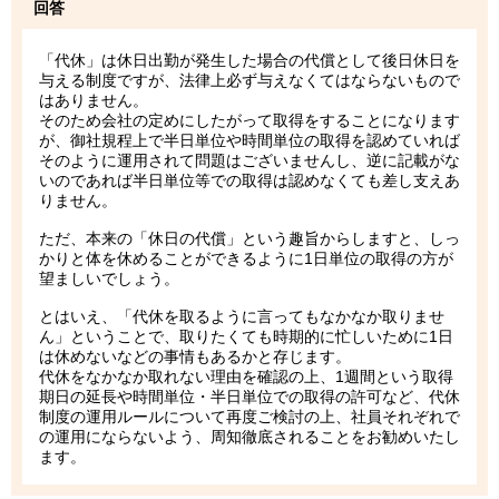
回答
「代休」は休日出勤が発生した場合の代償として後日休日を
与える制度ですが、法律上必ず与えなくてはならないもので
はありません。
そのため会社の定めにしたがって取得をすることになります
が、御社規程上で半日単位や時間単位の取得を認めていれば
そのように運用されて問題はございませんし、逆に記載がな
いのであれば半日単位等での取得は認めなくても差し支えあ
りません。
ただ、本来の「休日の代償」という趣旨からしますと、しっ
かりと体を休めることができるように1日単位の取得の方が
望ましいでしょう。
とはいえ、「代休を取るように言ってもなかなか取りませ
ん」ということで、取りたくても時期的に忙しいために1日
は休めないなどの事情もあるかと存じます。
代休をなかなか取れない理由を確認の上、1週間という取得
期日の延長や時間単位・半日単位での取得の許可など、代休
制度の運用ルールについて再度ご検討の上、社員それぞれで
の運用にならないよう、周知徹底されることをお勧めいたし
ます。