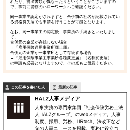
れたり、提出書類が異なったりということがございますの
で、事前に管轄のハローワークへご確認ください。
同一事業主認定がされますと、合併前の社名が記載されてい
る資格喪失届でも申請を行うことが可能となります。
なお、同一事業主の認定後、事業所の手続きといたしまし
て、
合併元の企業が存続しない場合
→『雇用保険適用事業所廃止届』
合併元の企業が一事業所として存続する場合
→『雇用保険事業主事業所各種変更届』（名称変更届）
の申請も必要となりますので、その点もご留意ください。
この記事を書いた人
最新の記事
HALZ人事メディア
人事実務の専門家集団「社会保険労務士法
人HALZグループ」のwebメディア。人事
制度、採用、労務、HRtech、法改正など
旬の人事ニュースを掲載。実務に役立つ