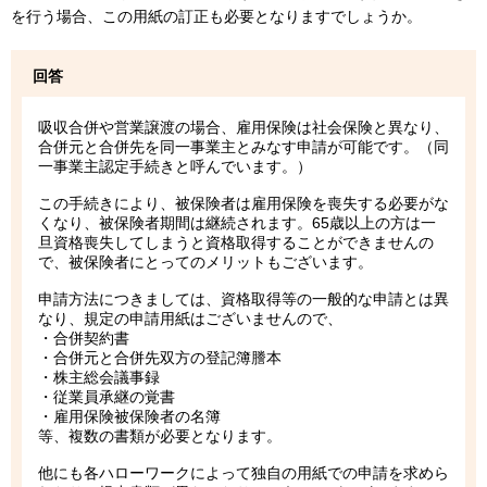
を行う場合、この用紙の訂正も必要となりますでしょうか。
回答
吸収合併や営業譲渡の場合、雇用保険は社会保険と異なり、
合併元と合併先を同一事業主とみなす申請が可能です。（同
一事業主認定手続きと呼んでいます。）
この手続きにより、被保険者は雇用保険を喪失する必要がな
くなり、被保険者期間は継続されます。65歳以上の方は一
旦資格喪失してしまうと資格取得することができませんの
で、被保険者にとってのメリットもございます。
申請方法につきましては、資格取得等の一般的な申請とは異
なり、規定の申請用紙はございませんので、
・合併契約書
・合併元と合併先双方の登記簿謄本
・株主総会議事録
・従業員承継の覚書
・雇用保険被保険者の名簿
等、複数の書類が必要となります。
他にも各ハローワークによって独自の用紙での申請を求めら