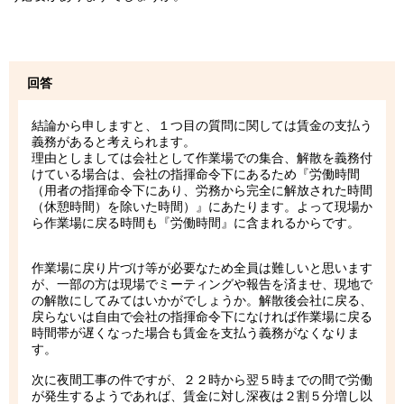
回答
結論から申しますと、１つ目の質問に関しては賃金の支払う
義務があると考えられます。
理由としましては会社として作業場での集合、解散を義務付
けている場合は、会社の指揮命令下にあるため『労働時間
（用者の指揮命令下にあり、労務から完全に解放された時間
（休憩時間）を除いた時間）』にあたります。よって現場か
ら作業場に戻る時間も『労働時間』に含まれるからです。
作業場に戻り片づけ等が必要なため全員は難しいと思います
が、一部の方は現場でミーティングや報告を済ませ、現地で
の解散にしてみてはいかがでしょうか。解散後会社に戻る、
戻らないは自由で会社の指揮命令下になければ作業場に戻る
時間帯が遅くなった場合も賃金を支払う義務がなくなりま
す。
次に夜間工事の件ですが、２２時から翌５時までの間で労働
が発生するようであれば、賃金に対し深夜は２割５分増し以