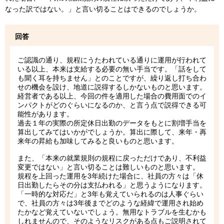
なった訳ではない。」と言い切ることはできるのでしょうか。
回答
ご認識の通り、規程にうたわれている通りに運用が行われて
いる以上、本来は支給する必要の無い手当です。「話をして
も聞く耳を持ちません」とのことですが、繰り返し打ち合わ
せの機会を設け、地道に説得するしかないものと思います。
経営者である以上、今回の件を適用した場合の費用面でのイ
ンパクトがどのぐらいになるのか、と言う点で説得できる可
能性があります。
過去１年の実際の所定休日出勤のデータをもとに割増手当を
算出してみてはいかがでしょうか。算出に際して、来年・再
来年の昇給も加味してみると良いものと思います。
また、「本来の就業規則の規程に戻っただけであり、不利益
変更ではない」と言い切ることは難しいものと思います。
規程を上回った運用を3年続けた場合に、社員の方々は「休
日出勤したらその分は支払われる」と思うようになります。
「一時的な対応だ」と3年も覚えていられるのは人事ぐらい
で、社員の方々は3年後までどのような経緯で運用され始め
たかなど覚えていないでしょう。無用なトラブルを生むかも
しれませんので、そのようなリスクがある点もご説明されて