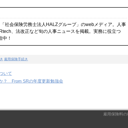
「社会保険労務士法人HALZグループ」のwebメディア。人事
Rtech、法改正など旬の人事ニュースを掲載。実務に役立つ
配信中！
き
雇用保険手続き
ついて
？ From SRの年度更新勉強会
雇用保険料の徴