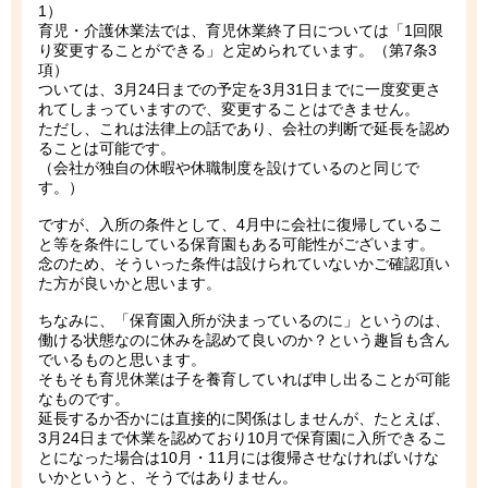
1）
育児・介護休業法では、育児休業終了日については「1回限
り変更することができる」と定められています。（第7条3
項）
ついては、3月24日までの予定を3月31日までに一度変更さ
れてしまっていますので、変更することはできません。
ただし、これは法律上の話であり、会社の判断で延長を認め
ることは可能です。
（会社が独自の休暇や休職制度を設けているのと同じで
す。）
ですが、入所の条件として、4月中に会社に復帰しているこ
と等を条件にしている保育園もある可能性がございます。
念のため、そういった条件は設けられていないかご確認頂い
た方が良いかと思います。
ちなみに、「保育園入所が決まっているのに」というのは、
働ける状態なのに休みを認めて良いのか？という趣旨も含ん
でいるものと思います。
そもそも育児休業は子を養育していれば申し出ることが可能
なものです。
延長するか否かには直接的に関係はしませんが、たとえば、
3月24日まで休業を認めており10月で保育園に入所できるこ
とになった場合は10月・11月には復帰させなければいけな
いかというと、そうではありません。