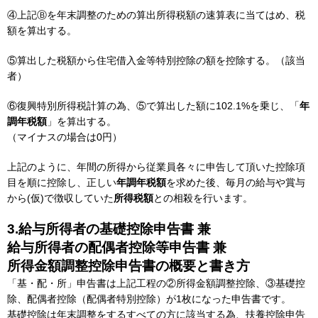
④上記Ⓑを年末調整のための算出所得税額の速算表に当てはめ、税
額を算出する。
⑤算出した税額から住宅借入金等特別控除の額を控除する。（該当
者）
⑥復興特別所得税計算の為、⑤で算出した額に102.1%を乗じ、「
年
調年税額
」を算出する。
（マイナスの場合は0円）
上記のように、年間の所得から従業員各々に申告して頂いた控除項
目を順に控除し、正しい
年調年税額
を求めた後、毎月の給与や賞与
から(仮)で徴収していた
所得税額
との相殺を行います。
3.給与所得者の基礎控除申告書 兼
給与所得者の配偶者控除等申告書 兼
所得金額調整控除申告書の概要と書き方
「基・配・所」申告書は上記工程の②所得金額調整控除、③基礎控
除、配偶者控除（配偶者特別控除）が1枚になった申告書です。
基礎控除は年末調整をするすべての方に該当する為、扶養控除申告