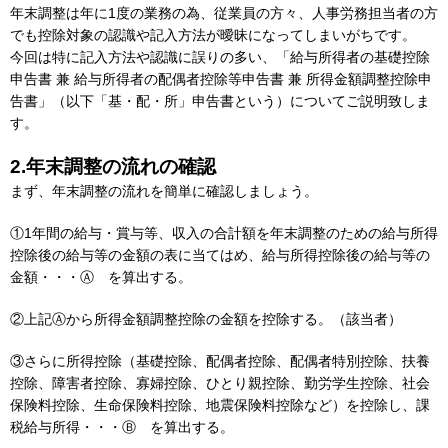
年末調整は年に1度の業務の為、従業員の方々、人事労務担当者の方
でも控除対象の認識や記入方法が曖昧になってしまいがちです。
今回は特に記入方法や認識に誤りの多い、「給与所得者の基礎控除
申告書 兼 給与所得者の配偶者控除等申告書 兼 所得金額調整控除申
告書」（以下「基・配・所」申告書という）についてご説明致しま
す。
2.年末調整の流れの確認
まず、年末調整の流れを簡単に確認しましょう。
①1年間の給与・賞与等、収入の合計額を年末調整のための給与所得
控除後の給与等の金額の表に当てはめ、給与所得控除後の給与等の
金額・・・Ⓐ を算出する。
②上記Ⓐから所得金額調整控除の金額を控除する。（該当者）
③さらに所得控除（基礎控除、配偶者控除、配偶者特別控除、扶養
控除、障害者控除、寡婦控除、ひとり親控除、勤労学生控除、社会
保険料控除、生命保険料控除、地震保険料控除など）を控除し、課
税給与所得・・・Ⓑ を算出する。