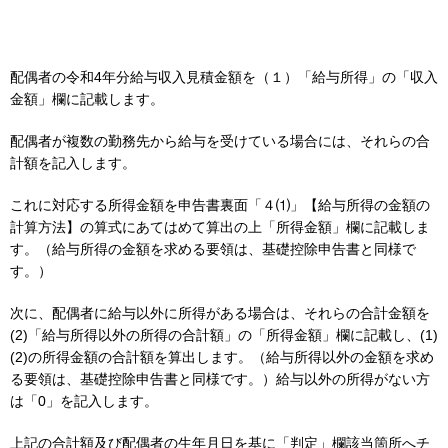
配偶者の令和4年分給与収入見積金額を（１）「給与所得」の「収入
金額」欄に記載します。
配偶者が複数の勤務先から給与を受けている場合には、それらの合
計額を記入します。
これに対応する所得金額を申告書裏面「４⑴」【給与所得の金額の
計算方法】の算式にあてはめて算出の上「所得金額」欄に記載しま
す。（給与所得の金額を求める要領は、基礎控除申告書と同様で
す。）
次に、配偶者に給与以外に所得がある場合は、それらの合計金額を
(2)「給与所得以外の所得の合計額」の「所得金額」欄に記載し、(1)
(2)の所得金額の合計額を算出します。（給与所得以外の金額を求め
る要領は、基礎控除申告書と同様です。）給与以外の所得がない方
は「0」を記入します。
上記の合計額及び配偶者の生年月日を基に「判定」欄該当箇所へチ