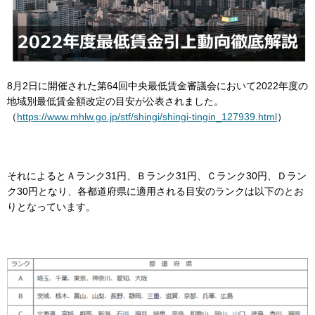
8月2日に開催された第64回中央最低賃金審議会において2022年度の
地域別最低賃金額改定の目安が公表されました。
（
https://www.mhlw.go.jp/stf/shingi/shingi-tingin_127939.html
）
それによるとＡランク31円、Ｂランク31円、Ｃランク30円、Ｄラン
ク30円となり、各都道府県に適用される目安のランクは以下のとお
りとなっています。