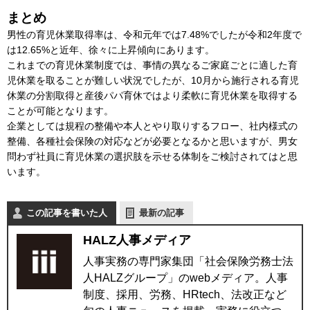
まとめ
男性の育児休業取得率は、令和元年では7.48%でしたが令和2年度で
は12.65%と近年、徐々に上昇傾向にあります。
これまでの育児休業制度では、事情の異なるご家庭ごとに適した育
児休業を取ることが難しい状況でしたが、10月から施行される育児
休業の分割取得と産後パパ育休ではより柔軟に育児休業を取得する
ことが可能となります。
企業としては規程の整備や本人とやり取りするフロー、社内様式の
整備、各種社会保険の対応などが必要となるかと思いますが、男女
問わず社員に育児休業の選択肢を示せる体制をご検討されてはと思
います。
この記事を書いた人
最新の記事
HALZ人事メディア
人事実務の専門家集団「社会保険労務士法
人HALZグループ」のwebメディア。人事
制度、採用、労務、HRtech、法改正など