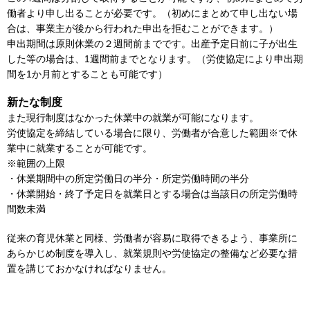
働者より申し出ることが必要です。（初めにまとめて申し出ない場
合は、事業主が後から行われた申出を拒むことができます。）
申出期間は原則休業の２週間前までです。出産予定日前に子が出生
した等の場合は、1週間前までとなります。（労使協定により申出期
間を1か月前とすることも可能です）
新たな制度
また現行制度はなかった休業中の就業が可能になります。
労使協定を締結している場合に限り、労働者が合意した範囲※で休
業中に就業することが可能です。
※範囲の上限
・休業期間中の所定労働日の半分・所定労働時間の半分
・休業開始・終了予定日を就業日とする場合は当該日の所定労働時
間数未満
従来の育児休業と同様、労働者が容易に取得できるよう、事業所に
あらかじめ制度を導入し、就業規則や労使協定の整備など必要な措
置を講じておかなければなりません。