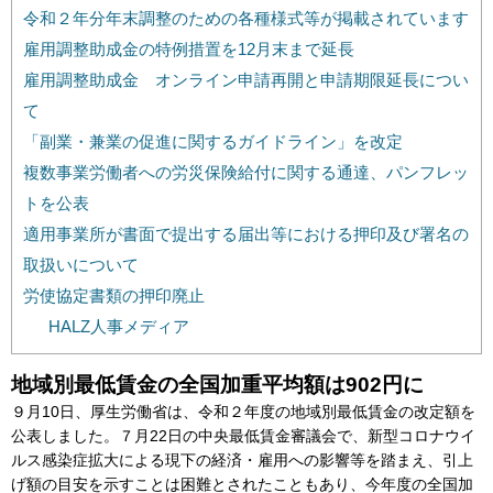
令和２年分年末調整のための各種様式等が掲載されています
雇用調整助成金の特例措置を12月末まで延長
雇用調整助成金 オンライン申請再開と申請期限延長につい
て
「副業・兼業の促進に関するガイドライン」を改定
複数事業労働者への労災保険給付に関する通達、パンフレッ
トを公表
適用事業所が書面で提出する届出等における押印及び署名の
取扱いについて
労使協定書類の押印廃止
HALZ人事メディア
地域別最低賃金の全国加重平均額は902円に
９月10日、厚生労働省は、令和２年度の地域別最低賃金の改定額を
公表しました。７月22日の中央最低賃金審議会で、新型コロナウイ
ルス感染症拡大による現下の経済・雇用への影響等を踏まえ、引上
げ額の目安を示すことは困難とされたこともあり、今年度の全国加