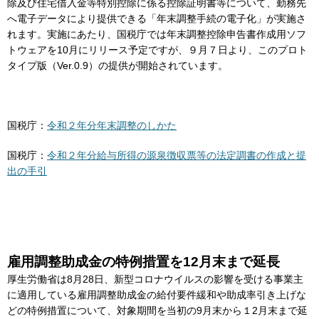
除及び住宅借入金等特別控除に係る控除証明書等について、勤務先
へ電子データにより提供できる「年末調整手続の電子化」が実施さ
れます。実施にあたり、国税庁では年末調整控除申告書作成用ソフ
トウェアを10月にリリース予定ですが、９月７日より、このプロト
タイプ版（Ver.0.9）の提供が開始されています。
国税庁：
令和２年分年末調整のしかた
国税庁：
令和２年分給与所得の源泉徴収票等の法定調書の作成と提
出の手引
雇用調整助成金の特例措置を12月末まで延長
厚生労働省は8月28日、新型コロナウイルスの影響を受ける事業主
に適用している雇用調整助成金の給付要件緩和や助成率引き上げな
どの特例措置について、対象期間を当初の9月末から１2月末まで延