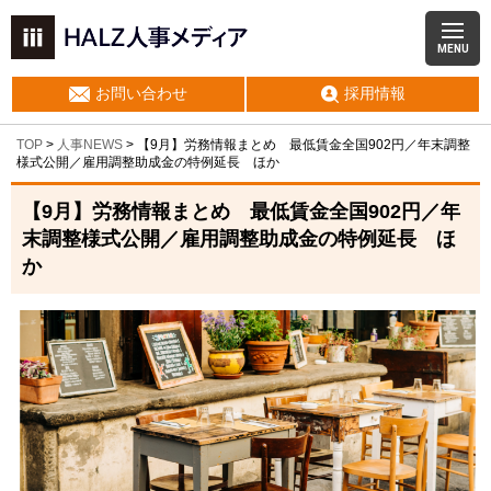
MENU
お問い合わせ
採用情報
TOP
>
人事NEWS
>
【9月】労務情報まとめ 最低賃金全国902円／年末調整
様式公開／雇用調整助成金の特例延長 ほか
【9月】労務情報まとめ 最低賃金全国902円／年
末調整様式公開／雇用調整助成金の特例延長 ほ
か