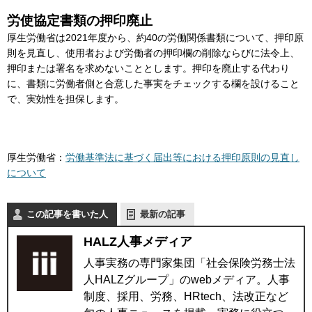
労使協定書類の押印廃止
厚生労働省は2021年度から、約40の労働関係書類について、押印原
則を見直し、使用者および労働者の押印欄の削除ならびに法令上、
押印または署名を求めないこととします。押印を廃止する代わり
に、書類に労働者側と合意した事実をチェックする欄を設けること
で、実効性を担保します。
厚生労働省：
労働基準法に基づく届出等における押印原則の見直し
について
この記事を書いた人
最新の記事
HALZ人事メディア
人事実務の専門家集団「社会保険労務士法
人HALZグループ」のwebメディア。人事
制度、採用、労務、HRtech、法改正など