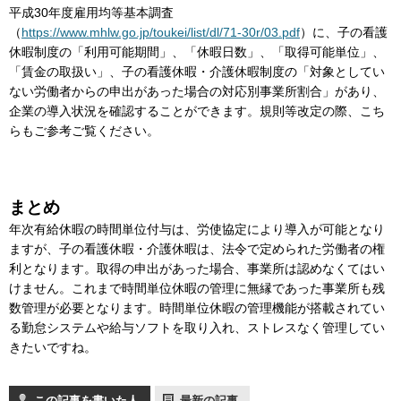
平成30年度雇用均等基本調査
（
https://www.mhlw.go.jp/toukei/list/dl/71-30r/03.pdf
）に、子の看護
休暇制度の「利用可能期間」、「休暇日数」、「取得可能単位」、
「賃金の取扱い」、子の看護休暇・介護休暇制度の「対象としてい
ない労働者からの申出があった場合の対応別事業所割合」があり、
企業の導入状況を確認することができます。規則等改定の際、こち
らもご参考ご覧ください。
まとめ
年次有給休暇の時間単位付与は、労使協定により導入が可能となり
ますが、子の看護休暇・介護休暇は、法令で定められた労働者の権
利となります。取得の申出があった場合、事業所は認めなくてはい
けません。これまで時間単位休暇の管理に無縁であった事業所も残
数管理が必要となります。時間単位休暇の管理機能が搭載されてい
る勤怠システムや給与ソフトを取り入れ、ストレスなく管理してい
きたいですね。
この記事を書いた人
最新の記事