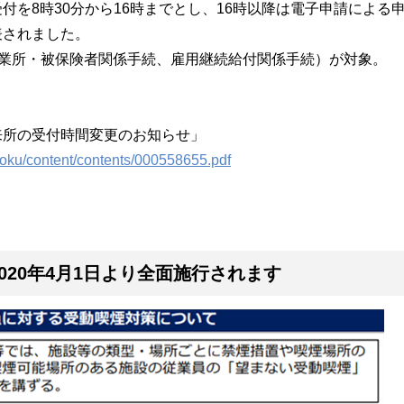
付を8時30分から16時までとし、16時以降は電子申請による
表されました。
事業所・被保険者関係手続、雇用継続給付関係手続）が対象。
来所の受付時間変更のお知らせ」
kyoku/content/contents/000558655.pdf
020年4月1日より全面施行されます