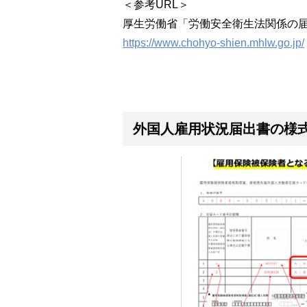
＜参考URL＞
厚生労働省「労働安全衛生法関係の
https://www.chohyo-shien.mhlw.go.jp/
外国人雇用状況届出書の様