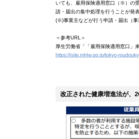
いても、雇用保険適用窓口（※）の受
請・届出の集中処理を行うことが発
(※)事業主などが行う申請・届出（
＜参考URL＞
厚生労働省「「雇用保険適用窓口」
https://jsite.mhlw.go.jp/tokyo-roudou
改正された健康増進法が、2