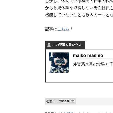
しかし、休んでいる機関の仕事の代
から育児休業を取得しない男性社員
機能していないことも原因の一つと
記事は
こちら
！
この記事を書いた人
maiko mashio
外資系企業の常駐と
公開日：
2014/08/21