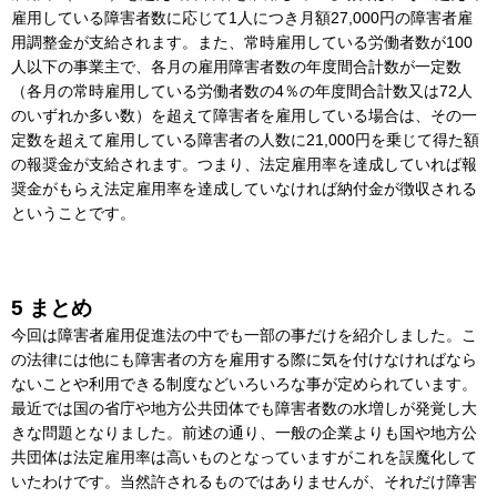
雇用している障害者数に応じて1人につき月額27,000円の障害者雇
用調整金が支給されます。また、常時雇用している労働者数が100
人以下の事業主で、各月の雇用障害者数の年度間合計数が一定数
（各月の常時雇用している労働者数の4％の年度間合計数又は72人
のいずれか多い数）を超えて障害者を雇用している場合は、その一
定数を超えて雇用している障害者の人数に21,000円を乗じて得た額
の報奨金が支給されます。つまり、法定雇用率を達成していれば報
奨金がもらえ法定雇用率を達成していなければ納付金が徴収される
ということです。
5 まとめ
今回は障害者雇用促進法の中でも一部の事だけを紹介しました。こ
の法律には他にも障害者の方を雇用する際に気を付けなければなら
ないことや利用できる制度などいろいろな事が定められています。
最近では国の省庁や地方公共団体でも障害者数の水増しが発覚し大
きな問題となりました。前述の通り、一般の企業よりも国や地方公
共団体は法定雇用率は高いものとなっていますがこれを誤魔化して
いたわけです。当然許されるものではありませんが、それだけ障害