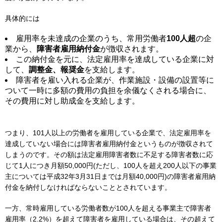
具体的には
雇用率を未達成の企業のうち、常用労働者
100人超
の企
業から、
障害者雇用納付金
が徴収されます。
この納付金を元に、法定雇用率を達成している企業に対
して、
調整金、報奨金
を支給します。
障害者を雇い入れる企業が、作業施設・設備の設置等に
ついて一時に多額の費用の負担を余儀なくされる場合に、
その費用に対し助成金を支給します。
つまり、101人以上の労働者を雇用している企業で、法定雇用率を
達成していない場合には障害者雇用納付金というものが徴収されて
しまうのです。その額は法定雇用障害者数に不足する障害者数に応
じて1人につき月額50,000円(ただし、100人を超え200人以下の事業
主については平成32年3月31日までは月額40,000円)の障害者雇用納
付金を納付しなければならないこととされています。
一方、常時雇用している労働者数が100人を超える事業主で障害者
雇用率（2.2%）を超えて障害者を雇用している場合は、その超えて