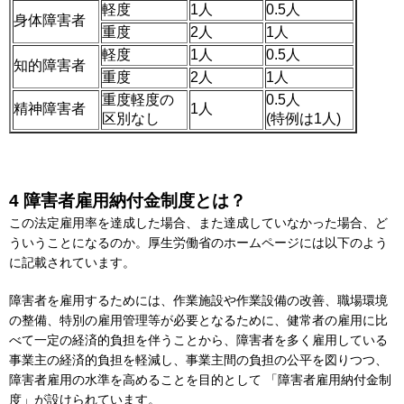
軽度
1人
0.5人
身体障害者
重度
2人
1人
軽度
1人
0.5人
知的障害者
重度
2人
1人
重度軽度の
0.5人
精神障害者
1人
区別なし
(特例は1人)
4 障害者雇用納付金制度とは？
この法定雇用率を達成した場合、また達成していなかった場合、ど
ういうことになるのか。厚生労働省のホームページには以下のよう
に記載されています。
障害者を雇用するためには、作業施設や作業設備の改善、職場環境
の整備、特別の雇用管理等が必要となるために、健常者の雇用に比
べて一定の経済的負担を伴うことから、障害者を多く雇用している
事業主の経済的負担を軽減し、事業主間の負担の公平を図りつつ、
障害者雇用の水準を高めることを目的として 「障害者雇用納付金制
度」が設けられています。