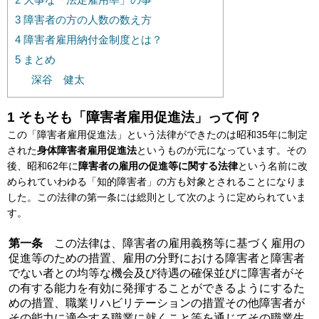
3 障害者の方の人数の数え方
4 障害者雇用納付金制度とは？
5 まとめ
深谷 健太
1 そもそも「障害者雇用促進法」って何？
この「障害者雇用促進法」という法律ができたのは昭和35年に制定
された
身体障害者雇用促進法
というものが元になっています。その
後、昭和62年に
障害者の雇用の促進等に関する法律
という名前に改
められていわゆる「知的障害者」の方も対象とされることになりま
した。この法律の第一条には総則として次のように定められていま
す。
第一条
この法律は、障害者の雇用義務等に基づく雇用の
促進等のための措置、雇用の分野における障害者と障害者
でない者との均等な機会及び待遇の確保並びに障害者がそ
の有する能力を有効に発揮することができるようにするた
めの措置、職業リハビリテーションの措置その他障害者が
その能力に適合する職業に就くこと等を通じてその職業生