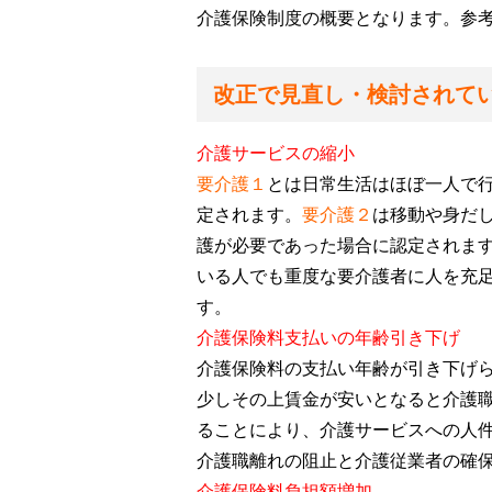
介護保険制度の概要となります。参
改正で見直し・検討されて
介護サービスの縮小
要介護１
と
は日常生活はほぼ一人で
定されます。
要介護２
は移動や身だ
護が必要であった場合に認定されま
いる人でも重度な要介護者に人を充
す。
介護保険料支払いの年齢引き下げ
介護保険料の支払い年齢が引き下げ
少しその上賃金が安いとなると介護
ることにより、介護サービスへの人
介護職離れの阻止と介護従業者の確
介護保険料負担額増加