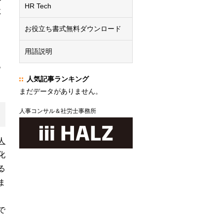
HR Tech
に
お役立ち書式無料ダウンロード
ま
用語説明
こ
っ
人気記事ランキング
まだデータがありません。
人事コンサル＆社労士事務所
人
化
る
ま
で