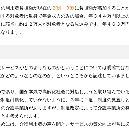
スの利用者負担額が現在の
２割→３割
に負担額が増加すること
加する対象者は単身で年金収入のみの場合、
年３４４万円以上
％に該当し約１２万人が対象者となる見込みです。年４６３万
になります。
護サービスがどのようなものかということについては明確では
度がどのようなものなのか、というところから記述していきま
のであり、国が本気で高齢化社会に対処しようと取り組んでい
険制度は風化していかないように、３年に１度、制度の見直し
くの介護事業所がありますが、制度改定によって介護事業所の
ことも考えられます。
ためには、介護利用者の声を聞き、サービスの質の向上が常に