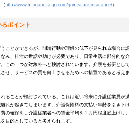
考（
http://www.minnanokaigo.com/guide/care-insurance/
）
いるポイント
行うことができるが、問題行動や理解の低下が見られる場合に
しなみ、排泄の世話や助けが必要であり、日常生活に部分的な
す。この二つが対象外へと検討されています。介護を必要とし
足させ、サービスの質を向上させるためへの措置であると考え
られることが検討されている。これは近い将来に介護従業員が
職離れが起きてしまいます。介護保険料の支払い年齢を引き下
件費の確保をし介護従業者への賃金平均を１万円程度底上げし
保を目的としていると考えられます。