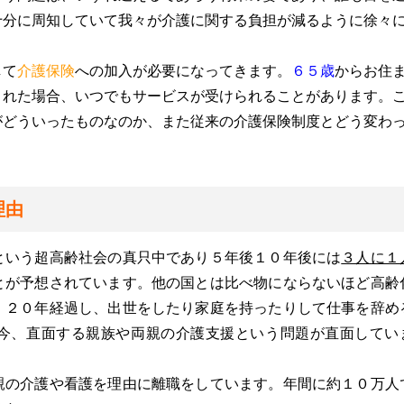
十分に周知していて我々が介護に関する負担が減るように徐々
して
介護保険
への加入が必要になってきます。
６５歳
から
お住
された場合、いつでもサービスが受けられることがあります。
がどういったものなのか、また従来の介護保険制度とどう変わ
理由
という超高齢社会の真只中であり５年後１０年後には
３人に１
とが予想されています。他の国とは比べ物にならないほど高齢
、２０年経過し、出世をしたり家庭を持ったりして仕事を辞め
今、直面する親族や両親の介護支援という問題が直面してい
親の介護や看護を理由に離職をしています。年間に約１０万人