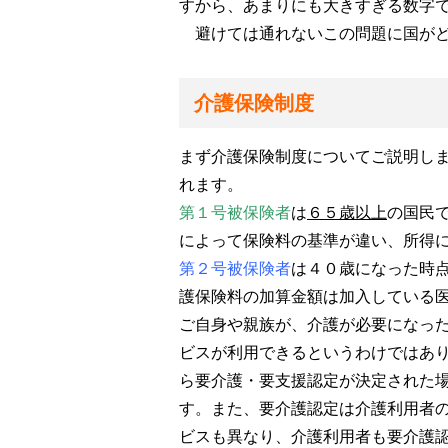
すから、あまりにも大きすぎる数字
避けては通れないこの問題に国がど
介護保険制度
まず介護保険制度についてご説明し
れます。
第１号被保険者
は
６５歳以上
の国民
によって保険料の基準が違い、所得
第２号被保険者
は４０歳になった時
護保険料の加算金額は加入している
ご自身や親族が、介護が必要になっ
ビスが利用できるというわけではあ
ら要介護・要支援認定が決定された
す。また、要介護認定は介護利用者
ビスも異なり、介護利用者も要介護