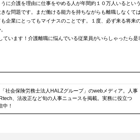
ように介護を理由に仕事をやめる人が年間約１０万人いるとい
大きな問題です。まだ働ける能力を持ちながらも離職しなくて
ても企業にとってもマイナスのことです。１度、必ず来る将来
か。
しています！介護離職に悩んでいる従業員がいらしゃったら是
「社会保険労務士法人HALZグループ」のwebメディア。人事
Rtech、法改正など旬の人事ニュースを掲載。実務に役立つ
配信中！