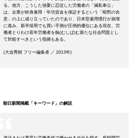
る。他方、こうした強要に忍従した労働者の「滅私奉公」
は、企業が終身雇用・年功賃金を保証するという「暗黙の合
意」の上に成り立っていたのであり、日本型雇用慣行が崩壊
に進み、新卒採用でも買い手側が圧倒的優位にある現在、労
働者とりわけ若年労働者を蝕(むしば)む新たな社会問題とし
て対処すべきという指摘もある。
(大迫秀樹 フリー編集者 ／ 2013年)
朝日新聞掲載「キーワード」の解説
違法または悪質な労働条件で働かせる会社を指す。長時間労