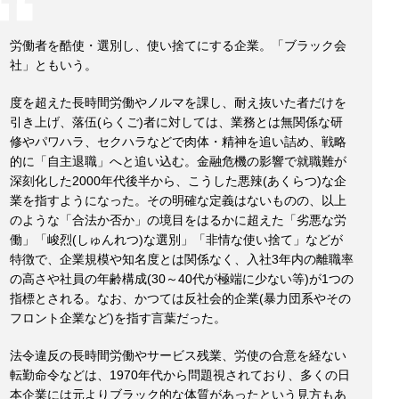
労働者を酷使・選別し、使い捨てにする企業。「ブラック会
社」ともいう。
度を超えた長時間労働やノルマを課し、耐え抜いた者だけを
引き上げ、落伍(らくご)者に対しては、業務とは無関係な研
修やパワハラ、セクハラなどで肉体・精神を追い詰め、戦略
的に「自主退職」へと追い込む。金融危機の影響で就職難が
深刻化した2000年代後半から、こうした悪辣(あくらつ)な企
業を指すようになった。その明確な定義はないものの、以上
のような「合法か否か」の境目をはるかに超えた「劣悪な労
働」「峻烈(しゅんれつ)な選別」「非情な使い捨て」などが
特徴で、企業規模や知名度とは関係なく、入社3年内の離職率
の高さや社員の年齢構成(30～40代が極端に少ない等)が1つの
指標とされる。なお、かつては反社会的企業(暴力団系やその
フロント企業など)を指す言葉だった。
法令違反の長時間労働やサービス残業、労使の合意を経ない
転勤命令などは、1970年代から問題視されており、多くの日
本企業には元よりブラック的な体質があったという見方もあ