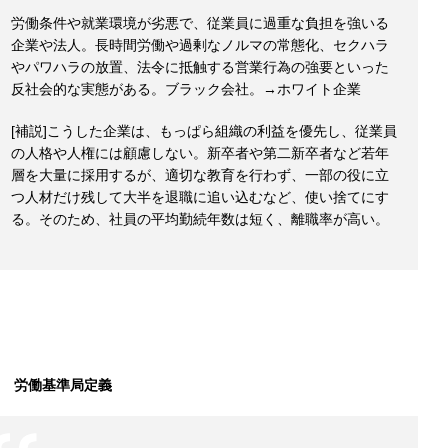
労働条件や就業環境が劣悪で、従業員に過重な負担を強いる
企業や法人。長時間労働や過剰なノルマの常態化、セクハラ
やパワハラの放置、法令に抵触する営業行為の強要といった
反社会的な実態がある。ブラック会社。→ホワイト企業
[補説]こうした企業は、もっぱら組織の利益を優先し、従業員
の人格や人権には顧慮しない。新卒者や第二新卒者など若年
層を大量に採用するが、適切な教育を行わず、一部の役に立
つ人材だけ残して大半を退職に追い込むなど、使い捨てにす
る。そのため、社員の平均勤続年数は短く、離職率が高い。
労働基準局定義