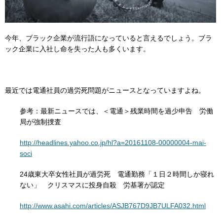
今年、ブラック企業が流行語になっていると言えるでしょう。ブラ
ック企業に入社し命を失った人も多くいます。
最近では電通社員の過労死問題がニュースとなっていますよね。
参考：最新ニュースでは、＜電通＞残業時間を過少申告 労働
局が強制捜査
http://headlines.yahoo.co.jp/hl?a=20161108-00000004-mai-
soci
24歳東大卒女性社員が過労死 電通勤務「１日２時間しか寝れ
ない」 クリスマスに投身自殺 労基署が認定
http://www.asahi.com/articles/ASJB767D9JB7ULFA032.html