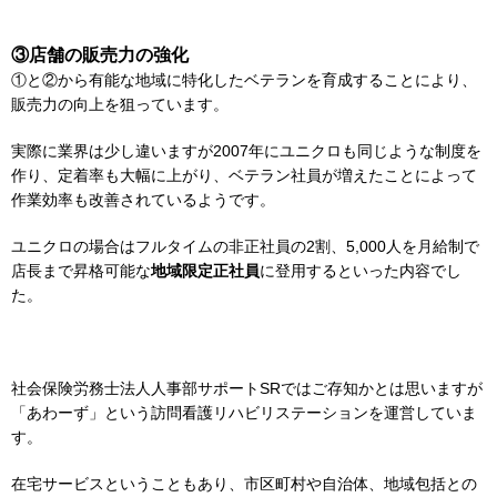
③店舗の販売力の強化
①と②から有能な地域に特化したベテランを育成することにより、
販売力の向上を狙っています。
実際に業界は少し違いますが2007年にユニクロも同じような制度を
作り、定着率も大幅に上がり、ベテラン社員が増えたことによって
作業効率も改善されているようです。
ユニクロの場合はフルタイムの非正社員の2割、5,000人を月給制で
店長まで昇格可能な
地域限定正社員
に登用するといった内容でし
た。
社会保険労務士法人人事部サポートSRではご存知かとは思いますが
「あわーず」という訪問看護リハビリステーションを運営していま
す。
在宅サービスということもあり、市区町村や自治体、地域包括との