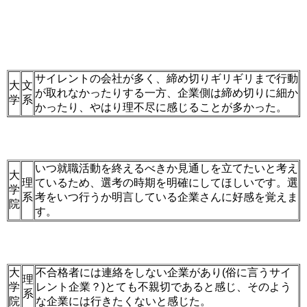
サイレントの会社が多く、締め切りギリギリまで行動
大
文
が取れなかったりする一方、企業側は締め切りに細か
学
系
かったり、やはり理不尽に感じることが多かった。
いつ就職活動を終えるべきか見通しを立てたいと考え
大
理
ているため、選考の時期を明確にしてほしいです。選
学
系
考をいつ行うか明言している企業さんに好感を覚えま
院
す。
大
不合格者には連絡をしない企業があり(俗に言うサイ
理
学
レント企業？)とても不親切であると感じ、そのよう
系
院
な企業には行きたくないと感じた。