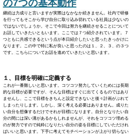
の7つの基本動作
継続は力成りと言いますが実際はなかなか続きません。社内で研修
を行ってもそこから学び自分に取り込み切れている社員は少ないの
ではないでしょうか。そこで今回は努力を継続させることについて
お話していきたいともいます。ここでは７つ紹介されています。７
つともに共感できるという点が本日紹介したいと思ったきっかけに
なります。この中で特に私が良いと思ったのは１、２、３、の３つ
です。こちらについてお話を進めていきたいと思います。
１、目標を明確に定義する
これが一番難しいと思います。コツコツ努力していくためには長期
的な目標が必要ですが、そんな目標はすぐに出てくるものではあり
ませんし、ここで目標をきちんと設定できないと後々計画がぶれて
しまったりします。しかし、深く考える必要はありません。成りた
い自分を想像するだけでそれが目標になります。自分となりたい自
分の間には深い溝があるかもしれませんが、それをコツコツ埋める
のが努力ですので純粋になりたい自分の姿を目標にしていただけれ
ばいいと思います。下手に考えてモチベーションが上がり切らない