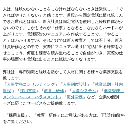
人は、経験の少ないことをしなければならないときは緊張し、「で
きればやりたくない」と感じます。普段から固定電話に慣れ親しん
できた世代とは違い、新入社員は固定電話を使用した経験自体が少
ないのです。しかもそれが「仕事」となると、なおさらハードルが
上がります。電話応対のマニュアルを作成することで、「やるこ
と」はわかりますが、それだけでは新人教育としては不十分。新入
社員研修などの中で、実際にマニュアル通りに電話に出る練習をさ
せましょう。何度も練習を積み重ねることで自信がつき、実際の仕
事の場面でも電話に出ることに抵抗がなくなります。
弊社は、専門知識と経験を活かして人材に関する様々な業務支援を
致します。
「
人事労務コンサルティング
」「
人事制度設計
」「
就業規則・社内
規程
」「
採用支援
」「
教育・研修
」「
人事システム
」「
健康管理・
メンタルヘルス・ハラスメント
」「
海外労務
」など、企業の個別ニ
ーズに応じたサービスをご提供致します。
↓「採用支援」、「教育・研修」にご興味がある方は、下記詳細資料
をご覧ください。