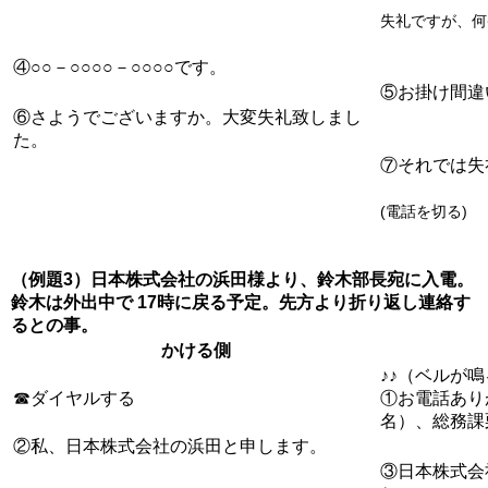
失礼ですが、何
④○○－○○○○－○○○○です。
⑤お掛け間違
⑥さようでございますか。大変失礼致しまし
た。
⑦それでは失
(電話を切る)
（例題3）日本株式会社の浜田様より、鈴木部長宛に入電。
鈴木は外出中で 17時に戻る予定。先方より折り返し連絡す
るとの事。
かける側
♪♪（ベルが
☎ダイヤルする
①お電話あり
名）、総務課
②私、日本株式会社の浜田と申します。
③日本株式会