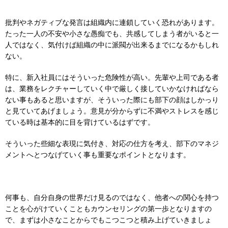
批判やネガティブな発言は組織内に連鎖していく恐れがあります。
たった一人の不安や小さな愚痴でも、共感してしまう者がいると一
人ではなく、気付けば組織の中に派閥が出来るまでになるかもしれ
ない。
特に、新入社員にはそういった危険性が高い。先輩や上司である者
は、業務をレクチャーしていく中で厳しく接していかなければなら
ない事もあると思いますが、そういった際にも部下の顔はしかっり
と見ていてあげましょう。意見が分からずに不満やストレスを感じ
ている時は基本的に目を背けているはずです。
そういった些細な表現に気付き、対応の仕方を考え、部下のマネジ
メントへとつなげていく事も重要なポイントとなります。
何事も、自分自身の世界だけ見るのではなく、他者への関心を持つ
ことを心がけていくこともカウンセリングの第一歩となりますの
で、まずは小さなことからでもこつこつと積み上げていきましょ