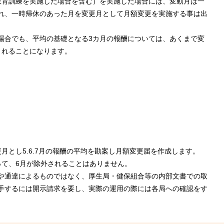
教育訓練を実施した場合を含む）を実施した場合には、変動月は一
れ、一時帰休のあった月を変更月として月額変更を実施する事は出
場合でも、平均の基礎となる3カ月の報酬については、あくまで変
されることになります。
月とし5.6.7月の報酬の平均を勘案し月額変更届を作成します。
って、6月が除外されることはありません。
や通達によるものではなく、厚生局・健保組合等の内部文書での取
手するには開示請求を要し、実際の運用の際には各局への確認をす