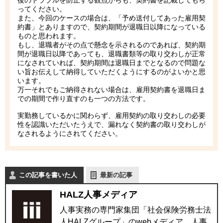
後のトラブルを防止する観点からも、契約書を記載してもら
ってください。
また、今回のケースの場合は、「予め送付してあった雇用契
約書」とありますので、契約期間が退職日以降になっている
ものと思われます。
もし、退職者がその点で懸念を示されるのであれば、契約期
間が退職日以降であっても、退職書類等の取り交わしが正常
になされていれば、契約期間は退職日までとなるので問題な
い旨お伝えして納得していただくようにするのがよいかと思
います。
万一それでもご納得されない場合は、雇用契約書を退職日ま
での期間で作り直すのも一つの方法です。
実勤務しているかに関わらず、雇用契約の取り交わしの必要
性を認識いただいたうえで、漏れなく契約書の取り交わしが
なされるようにされてください。
この記事を書いた人
最新の記事
HALZ人事メディア
人事実務の専門家集団「社会保険労務士法
人HALZグループ」のwebメディア。人事