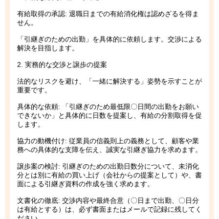
有給取得の承認: 退職日までの有給消化権は認めざるを得ま
せん。
「引継ぎのための出勤」を具体的に依頼します。交渉による
解決を目指します。
2. 実務的な交渉と譲歩の提案
法的なリスクを避け、「一緒に解決する」姿勢を示すことが
重要です。
具体的な依頼: 「引継ぎのため最低限〇日間の出勤をお願い
できないか」と具体的に日数を提案し、有給の分割取得を促
します。
協力の動機付け: 従業員の信義則上の義務として、顧客や業
務への具体的な支障を伝え、誠実な引継ぎ協力を求めます。
譲歩案の検討: 引継ぎのための出勤日数分について、未消化
分とは別に有給の買い上げ（会社からの提案として）や、書
面による引継ぎ資料の作成を強く求めます。
文書化の徹底: 交渉内容や最終合意（〇日まで出勤、〇日分
は有給とする）は、必ず書面またはメールで記録に残してく
ださい。