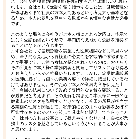
合、会社が再検査(精密検査)を強制することは難しいと思わ
れます。会社として受診を強く指示することは、健康管理の
主体はあくまで社員の方本人であるという考え方が基本とな
るため、本人の意思を尊重する観点からも慎重な判断が必要
です。
このような場合に会社側がご本人様にとれる対応は、指示で
はなく受診勧奨という形で、専門的な見地から受診を推奨す
ることになるかと存じます。
まず会社として健康診断を実施した医療機関などに意見を求
め、医学的な見地から再検査の必要性を客観的に確認するこ
とが重要です。ご担当者様が懸念されているのは、おそらく
その所見がご本人様の業務内容と関連してリスクになり得る
とお考えだからかと推察いたします。しかし、定期健康診断
の医師は必ずしも個々の業務内容まで詳細に把握しているわ
けではありません。そのためご本人の業務内容を伝えた上
で、今回の結果について改めて専門的な見解を確認すること
が必要だと考えます。その見解を踏まえご本人様に一般的な
健康上のリスクを説明するだけでなく、今回の所見が担当す
る業務の性質と関連して、将来的にどのような影響を及ぼす
可能性があるのかという視点で具体的に説明してもらうこと
で、社員の方も自分事として捉えやすくなります。会社が業
務上のリスクを懸念しているという点が伝わることが大事か
と思われます。