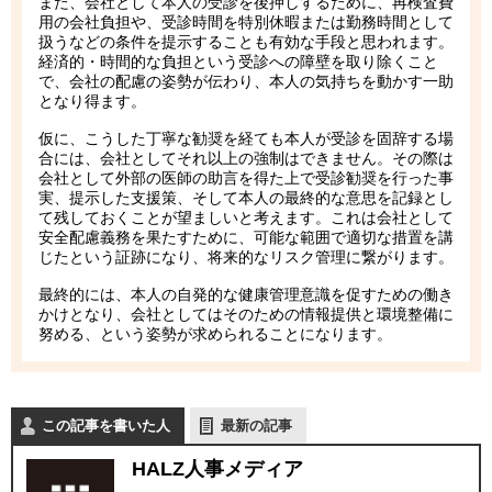
また、会社として本人の受診を後押しするために、再検査費
用の会社負担や、受診時間を特別休暇または勤務時間として
扱うなどの条件を提示することも有効な手段と思われます。
経済的・時間的な負担という受診への障壁を取り除くこと
で、会社の配慮の姿勢が伝わり、本人の気持ちを動かす一助
となり得ます。
仮に、こうした丁寧な勧奨を経ても本人が受診を固辞する場
合には、会社としてそれ以上の強制はできません。その際は
会社として外部の医師の助言を得た上で受診勧奨を行った事
実、提示した支援策、そして本人の最終的な意思を記録とし
て残しておくことが望ましいと考えます。これは会社として
安全配慮義務を果たすために、可能な範囲で適切な措置を講
じたという証跡になり、将来的なリスク管理に繋がります。
最終的には、本人の自発的な健康管理意識を促すための働き
かけとなり、会社としてはそのための情報提供と環境整備に
努める、という姿勢が求められることになります。
この記事を書いた人
最新の記事
HALZ人事メディア