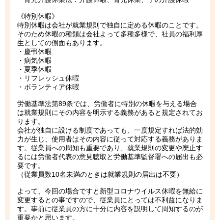
《特別休暇》
特別休暇は会社が就業規則で独自に定める休暇のことです。
そのため休暇の種類は会社よって多種多様で、社員の福利厚
生としての側面もあります。
・慶弔休暇
・病気休暇
・夏季休暇
・リフレッシュ休暇
・ボランティア休暇
労働基準法第89条では、労働者に特別の休暇を与える場合
は就業規則にその内容を明示する義務があると規定されてお
ります。
会社が独自に設ける制度であっても、一度規定すれば法的効
力が生じ、使用者はその内容に従って対応する義務がありま
す。従業員への周知も重要であり、就業規則の変更や廃止す
るには労働者代表の意見聴取と労働基準監督署への届出も必
要です。
（従業員数10名未満のときは就業規則の届出は不要）
よって、今回の場合ですと新型コロナウイルス休暇を無給に
変更するとの事ですので、従業員にとっては不利益になりま
す。事前に従業員の方に十分に内容を説明して周知するのが
重要かと思います。