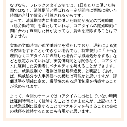
なぜなら、フレックスタイム制では、1日あたりに働いた時
間ではなく、清算期間と呼ばれる一定期間内に実際に働いた
時間の合計で賃金が計算されるからです。
よって、清算期間内に実際に働いた時間が所定の労働時間
（総労働時間）を満たしていれば、コアタイムの開始時刻に
間に合わず遅刻した日があっても、賃金を控除することはで
きません。
実際の労働時間が総労働時間を満たしており、遅刻による賃
金控除をすることができない場合でも、就業規則に「正当な
理由なくコアタイムに遅刻した場合には減給処分をする」な
どと規定されていれば、実労働時間とは関係なく、コアタイ
ムに遅刻した労働者にペナルティを与えることができます。
また、就業規則で「遅刻は服務規律違反」と明記してあれ
ば、懲戒処分や人事評価への反映は可能かと思いますが、評
価基準を明確に定め、透明性のある評価制度を構築すること
が求められます。
よって、今回のケースではコアタイムに出社していない時間
は遅刻時間として控除することはできませんが、上記のよう
に就業規則に規定することでペナルティを与えることは会社
の秩序を維持するためにも有用かと思います。