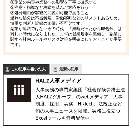
①副業の内容や業務への影響を丁寧に確認する
②注意・指導など段階を踏んだ対応を行う
③処分理由が客観的に説明可能であること
過剰な処分は不当解雇・労働審判などのリスクもあるため、
慎重な判断と記録の整備が不可欠です。
副業が違法ではない今の時代、「無断だったから即処分」は
難しい時代になりました。まずは就業規則を整備し、副業に
関する社内ルールやリスク対策を明確にしておくことが重要
です。
この記事を書いた人
最新の記事
HALZ人事メディア
人事実務の専門家集団「社会保険労務士法
人HALZグループ」のwebメディア。人事
制度、採用、労務、HRtech、法改正など
旬の人事ニュースを掲載。実務に役立つ
Excelツールも無料配信中！